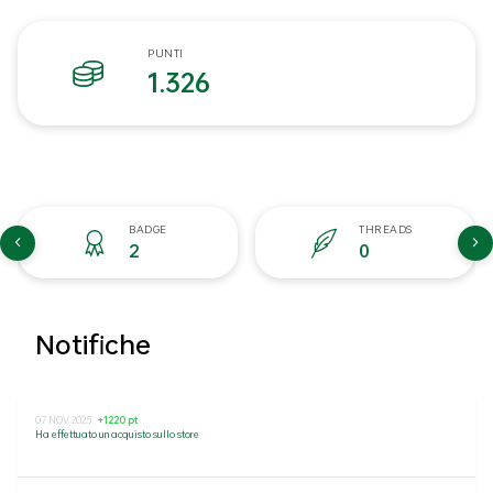
PUNTI
1.326
BADGE
THREADS
2
0
Notifiche
07 NOV 2025
+1220 pt
Ha effettuato un acquisto sullo store