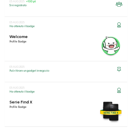
05 AUG 2025
+100 pt
Si è registrato
05 AUG 2025
Ha ottenuto il badge
Welcome
Profile Badge
05 AUG 2025
Può ritirare un gadget in negozio
05 AUG 2025
Ha ottenuto il badge
Serie Find X
Profile Badge