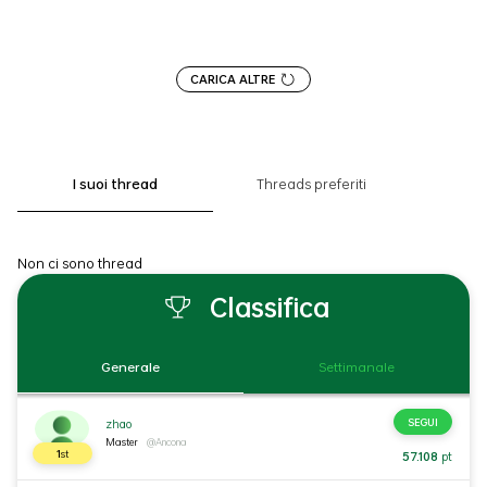
CARICA ALTRE
I suoi thread
Threads preferiti
Non ci sono thread
Classifica
Generale
Settimanale
SEGUI
zhao
Master
@Ancona
1
st
57.108
pt