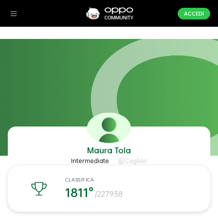
ACCEDI
Maura Tola
Intermediate
@Cagliari
CLASSIFICA
1811°
/227938