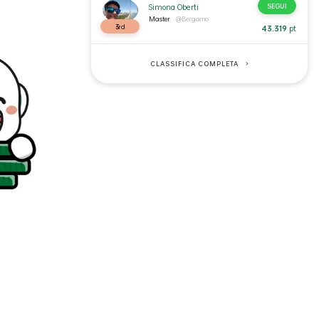
SEGUI
Simona Oberti
Master
@Bergamo
3
rd
43.319
pt
CLASSIFICA COMPLETA