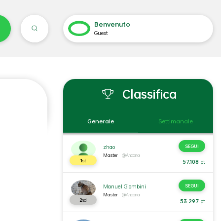
Benvenuto
ACCEDI
Guest
Classifica
Generale
Settimanale
SEGUI
zhao
Master
@Ancona
1
st
57.108
pt
SEGUI
Manuel Giombini
Master
@Ancona
2
nd
53.297
pt