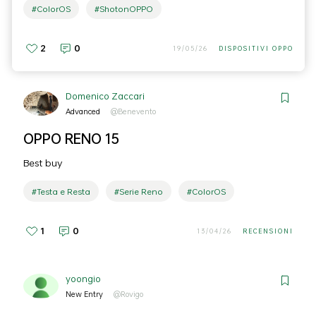
#ColorOS
#ShotonOPPO
2
0
19/05/26
DISPOSITIVI OPPO
Domenico Zaccari
Advanced
@Benevento
OPPO RENO 15
Best buy
#Testa e Resta
#Serie Reno
#ColorOS
1
0
13/04/26
RECENSIONI
yoongio
New Entry
@Rovigo