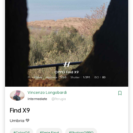
Vincenzo Longobardi
Intermediate
@Perugia
Find X9
Umbria 💚
#ColorOS
#Serie Find
#ShotonOPPO