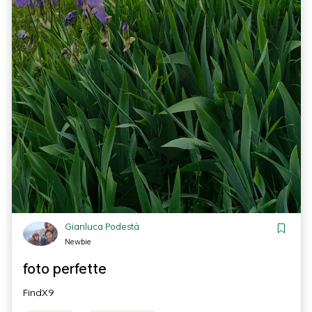
Gianluca Podestà
Newbie
foto perfette
FindX9