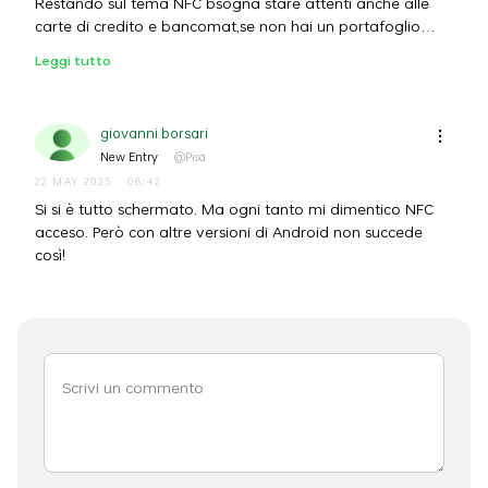
Restando sul tema NFC bsogna stare attenti anche alle
carte di credito e bancomat,se non hai un portafoglio
schermato su un bus come dici tu in mezzo alla gente ti
Leggi tutto
rubano codici.
giovanni borsari
New Entry
@Pisa
22 MAY 2025
08:42
Si si è tutto schermato. Ma ogni tanto mi dimentico NFC
acceso. Però con altre versioni di Android non succede
così!