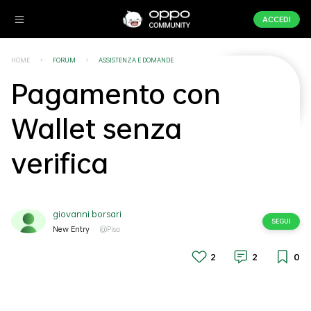
ACCEDI
HOME
FORUM
ASSISTENZA E DOMANDE
Pagamento con
Wallet senza
verifica
giovanni borsari
SEGUI
New Entry
@Pisa
2
2
0