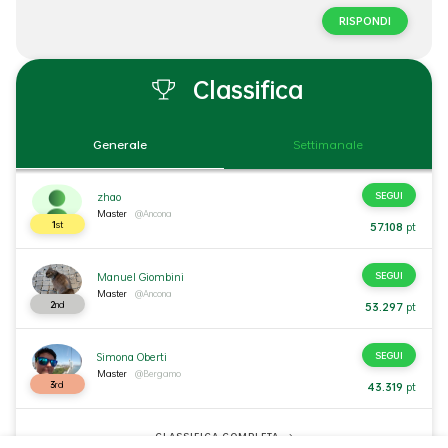
RISPONDI
Classifica
Generale
Settimanale
SEGUI
zhao
Master
@Ancona
1
st
57.108
pt
SEGUI
Manuel Giombini
Master
@Ancona
2
nd
53.297
pt
SEGUI
Simona Oberti
Master
@Bergamo
3
rd
43.319
pt
CLASSIFICA COMPLETA