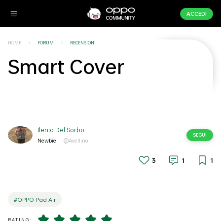
ACCEDI
HOME
FORUM
RECENSIONI
Smart Cover
Ilenia Del Sorbo
SEGUI
Newbie
@Avellino
3
1
1
#OPPO Pad Air
RATING: