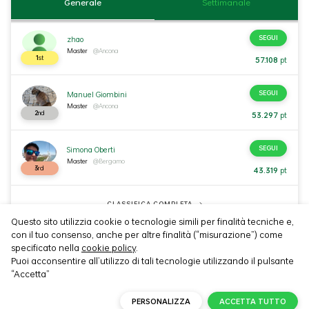
Generale
Settimanale
SEGUI
zhao
Master
@Ancona
1
st
57.108
pt
SEGUI
Manuel Giombini
Master
@Ancona
2
nd
53.297
pt
SEGUI
Simona Oberti
Master
@Bergamo
3
rd
43.319
pt
CLASSIFICA COMPLETA
Questo sito utilizzia cookie o tecnologie simili per finalità tecniche e,
con il tuo consenso, anche per altre finalità (“misurazione”) come
specificato nella
cookie policy
.
Privacy Policy
Cookie Policy
Termini e Condizioni
Puoi acconsentire all’utilizzo di tali tecnologie utilizzando il pulsante
Copyright © 2026 | Tutti i diritti riservati.
“Accetta”
PERSONALIZZA
ACCETTA TUTTO