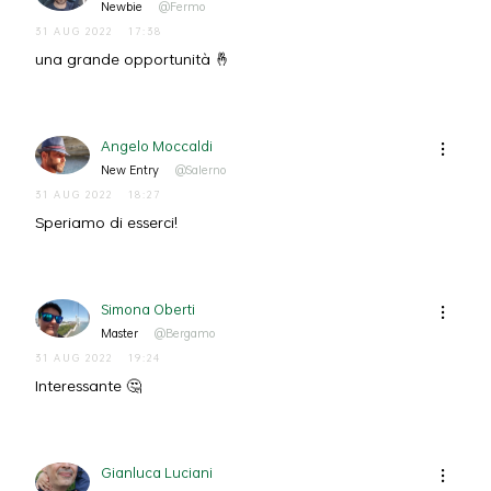
Newbie
@Fermo
31 AUG 2022
17:38
una grande opportunità 🤞
Angelo Moccaldi
New Entry
@Salerno
31 AUG 2022
18:27
Speriamo di esserci!
Simona Oberti
Master
@Bergamo
31 AUG 2022
19:24
Interessante 🤔
Gianluca Luciani