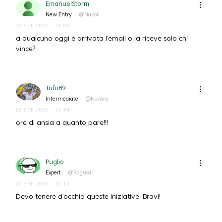
EmanuelStorm
New Entry
@Napoli
22 SEP 2022
21:09
a qualcuno oggi è arrivata l'email o la riceve solo chi
vince?
Tufo89
Intermediate
@Novara
22 SEP 2022
21:54
ore di ansia a quanto pare!!!
Puglio
Expert
@Ragusa
22 SEP 2022
22:13
Devo tenere d'occhio queste iniziative. Bravi!