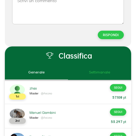
RISPONDI
Classifica
Generale
Settimanale
SEGUI
zhao
Master
@Ancona
1
st
57.108
pt
SEGUI
Manuel Giombini
Master
@Ancona
2
nd
53.297
pt