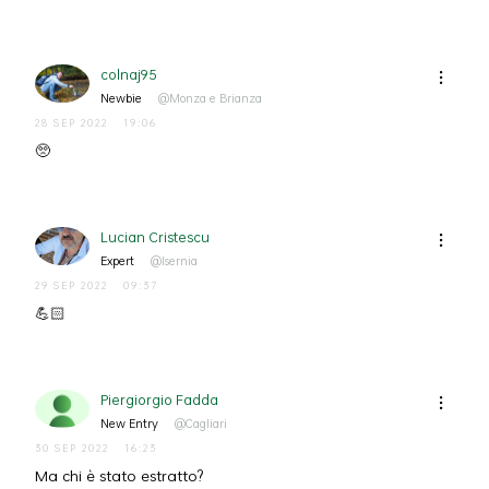
colnaj95
Newbie
@Monza e Brianza
28 SEP 2022
19:06
🥺
Lucian Cristescu
Expert
@Isernia
29 SEP 2022
09:37
💪🏻
Piergiorgio Fadda
New Entry
@Cagliari
30 SEP 2022
16:23
Ma chi è stato estratto?