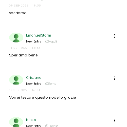
09 SEP 2022
19:35
speriamo
EmanuelStorm
New Entry
@Napoli
11 SEP 2022
13:32
Speriamo bene
Cristiana
New Entry
@Roma
12 SEP 2022
16:54
Vorrei testare questo nodello grazie
Nioko
New Entry
@Treviso