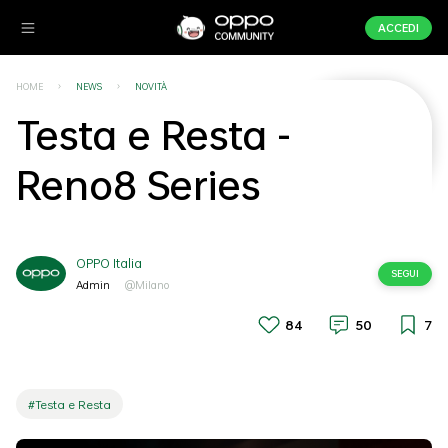
ACCEDI
HOME
NEWS
NOVITÀ
Testa e Resta -
Reno8 Series
OPPO Italia
SEGUI
Admin
@Milano
84
50
7
#Testa e Resta