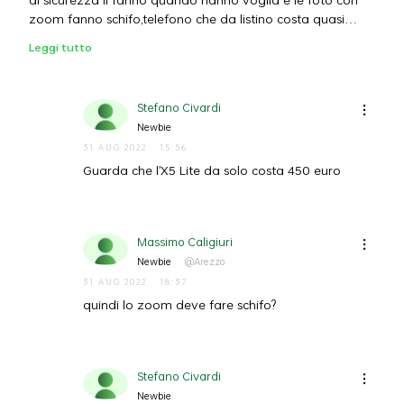
zoom fanno schifo,telefono che da listino costa quasi
800€
Leggi tutto
Stefano Civardi
Newbie
31 AUG 2022
15:56
Guarda che l'X5 Lite da solo costa 450 euro
Massimo Caligiuri
Newbie
@Arezzo
31 AUG 2022
18:37
quindi lo zoom deve fare schifo?
Stefano Civardi
Newbie