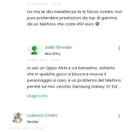
31 AUG 2022
18:50
no ma se dici inesattezze te le faccio notare, non
puoi pretendere prestazioni da top di gamma
da un telefono che costa 450 euro 😅
Justin Torresan
New Entry
09 SEP 2022
20:46
io uso un Oppo A54s e va benissimo, soltanto
che in qualche gioco si blocca e muove il
personaggio a caso, è un problema del telefono
perché sul mio vecchio Samsung Galaxy S7 Edge
non lo faceva, contando che è un telefono DI 10
Leggi tutto
ANNI FA (Il periodo di quando lo comprato). Ma
comunque buon telefono
Ludovico Contini
Newbie
31 AUG 2022
15:57