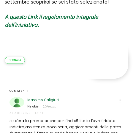
settembre scoprirai se sei stato selezionato!
A questo Link il regolamento integrale
dell'iniziativa.
SEGNALA
COMMENTI
Massimo Caligiuri
Newbie
@Arezzo
31 AUG 2022
15:51
se c'era la promo anche per find x5 lite io l'avrei ridato
indietro,assistenza poco seria, aggiornamenti delle patch
di sicurezza li fanno quando hanno voglia e le foto con