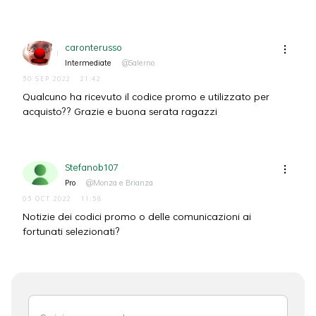
caronterusso
Intermediate
@Salerno
30 SEP 2022
21:42
Qualcuno ha ricevuto il codice promo e utilizzato per
acquisto?? Grazie e buona serata ragazzi
Stefanob107
Pro
@Monza e Brianza
03 OCT 2022
11:58
Notizie dei codici promo o delle comunicazioni ai
fortunati selezionati?