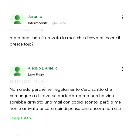
Jeranto
Intermediate
@Milano
22 SEP 2022
19:40
ma a qualcuno è arrivata la mail che diceva di essere il
prescelto/a?
Alessio D'Aniello
New Entry
22 SEP 2022
19:49
Non credo perché nel regolamento c'era scritto che
comunque a chi avesse partecipato ma non ha vinto
sarebbe arrivata una mail con codici sconto, però a me
non è arrivata ancora quindi penso che ancora non ci sia
stata l'estrazione.
Leggi tutto