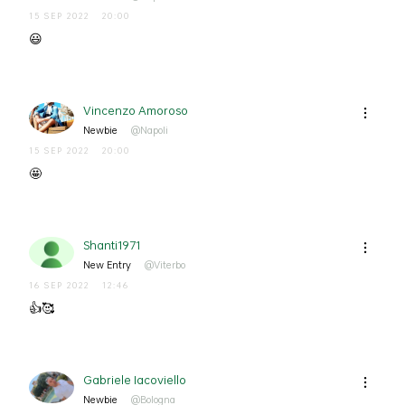
15 SEP 2022
20:00
😃
Vincenzo Amoroso
Newbie
@Napoli
15 SEP 2022
20:00
🤩
Shanti1971
New Entry
@Viterbo
16 SEP 2022
12:46
👍🥰
Gabriele Iacoviello
Newbie
@Bologna