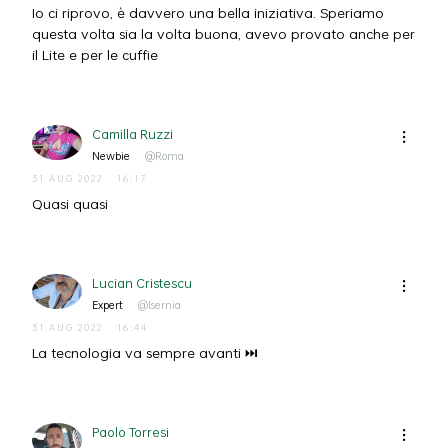
Io ci riprovo, è davvero una bella iniziativa. Speriamo
questa volta sia la volta buona, avevo provato anche per
il Lite e per le cuffie
Camilla Ruzzi
Newbie
@Roma
31 AUG 2022
16:17
Quasi quasi
Lucian Cristescu
Expert
@Isernia
31 AUG 2022
16:44
La tecnologia va sempre avanti ⏭
Paolo Torresi