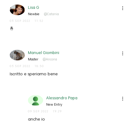
Lisa G
Newbie
@Catania
03 SEP 2022
11:52
🤞
Manuel Giombini
Master
@Ancona
03 SEP 2022
18:50
Iscritto e speriamo bene
Alessandro Papa
New Entry
09 SEP 2022
19:29
anche io