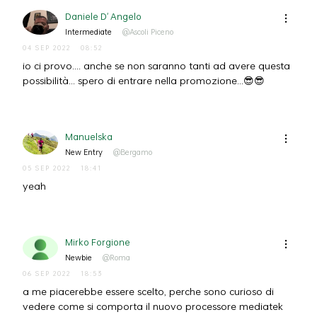
Daniele D' Angelo
Intermediate
@Ascoli Piceno
04 SEP 2022
08:52
io ci provo.... anche se non saranno tanti ad avere questa
possibilità... spero di entrare nella promozione...😎😎
Manuelska
New Entry
@Bergamo
05 SEP 2022
18:41
yeah
Mirko Forgione
Newbie
@Roma
06 SEP 2022
18:53
a me piacerebbe essere scelto, perche sono curioso di
vedere come si comporta il nuovo processore mediatek