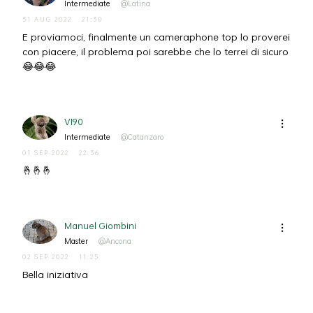
Intermediate
@Latina
31 AUG 2022
21:30
E proviamoci, finalmente un cameraphone top lo proverei
con piacere, il problema poi sarebbe che lo terrei di sicuro
😂😂😂
VI90
Intermediate
@Catanzaro
01 SEP 2022
22:36
🤞🤞🤞
Manuel Giombini
Master
@Ancona
02 SEP 2022
11:25
Bella iniziativa