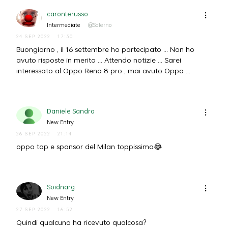
caronterusso
Intermediate
@Salerno
24 SEP 2022
17:30
Buongiorno , il 16 settembre ho partecipato ... Non ho
avuto risposte in merito ... Attendo notizie ... Sarei
interessato al Oppo Reno 8 pro , mai avuto Oppo ...
Daniele Sandro
New Entry
26 SEP 2022
21:14
oppo top e sponsor del Milan toppissimo😂
Soidnarg
New Entry
27 SEP 2022
16:52
Quindi qualcuno ha ricevuto qualcosa?