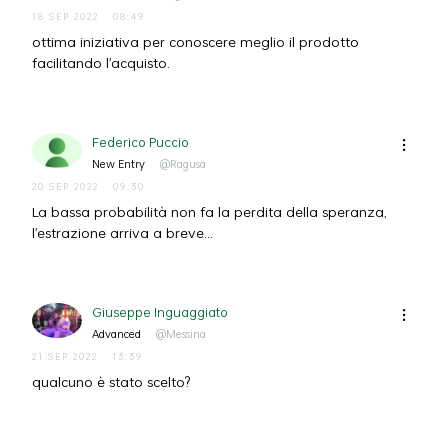
18 SEP 2022
08:49
ottima iniziativa per conoscere meglio il prodotto
facilitando l'acquisto.
Federico Puccio
New Entry
@Ragusa
20 SEP 2022
09:30
La bassa probabilità non fa la perdita della speranza,
l'estrazione arriva a breve...
Giuseppe Inguaggiato
Advanced
@Messina
21 SEP 2022
13:39
qualcuno è stato scelto?