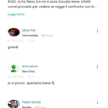
8100...io ho Reno 6 e mi ci sono trovato bene, infatti
vorrei provarlo per vedere se regge il confronto con lo
snapdragon.
Leggi tutto
Silvio Poli
Intermediate
@Firenze
07 SEP 2022
10:30
grandi
eros zeros
New Entry
08 SEP 2022
18:23
io ci provo...speriamo bene 💪
Paolo Torresi
Newbie
@Fermo