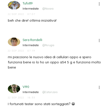
Tufo89
Intermediate
@Novara
22 SEP 2022
07:07
beh che dire! ottima iniziativa!
Sara Rondelli
Intermediate
@Perugia
22 SEP 2022
07:19
mi piacciono le nuovo idea di cellulari oppo e spero
funziona bene io lo ho un oppo a54 5 g e funziona molto
bene
VI90
Intermediate
@Catanzaro
22 SEP 2022
18:33
I fortunati tester sono stati sorteggiati? 😀