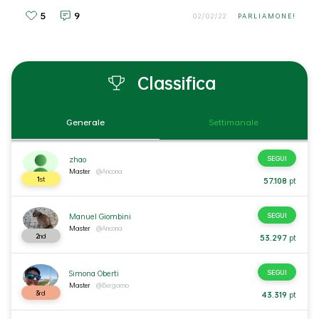
5
9
02/02/22
PARLIAMONE!
Classifica
Generale
Settimanale
SEGUI
zhao
Master
@Ancona
1
st
57.108
pt
SEGUI
Manuel Giombini
Master
@Ancona
2
nd
53.297
pt
SEGUI
Simona Oberti
Master
@Bergamo
3
rd
43.319
pt