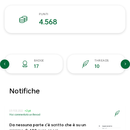
PUNTI
4.568
BADGE
THREADS
17
10
Notifiche
03 FEB 2022
+2 pt
Hai commentato un thread
Da nessuna parte c'è scritto che è su un