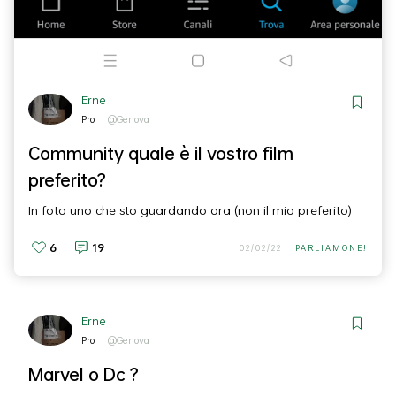
Erne
Pro
@Genova
Community quale è il vostro film
preferito?
In foto uno che sto guardando ora (non il mio preferito)
6
19
02/02/22
PARLIAMONE!
Erne
Pro
@Genova
Marvel o Dc ?