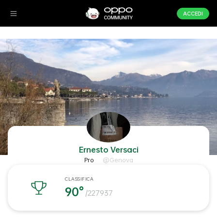
ACCEDI
Ernesto Versaci
Pro
@Genova
CLASSIFICA
90°
/227937