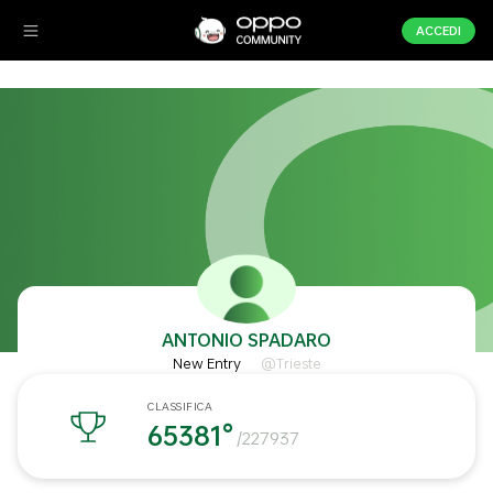
ACCEDI
ANTONIO SPADARO
New Entry
@Trieste
CLASSIFICA
65381°
/227937