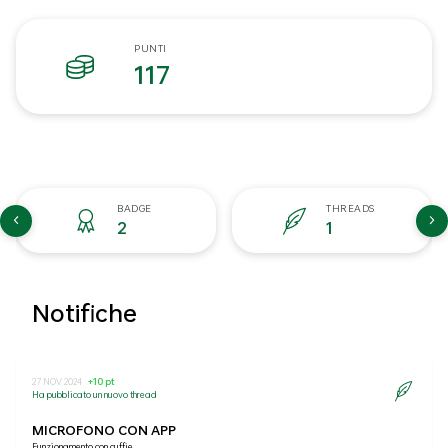
PUNTI
117
BADGE
THREADS
2
1
Notifiche
27 NOV 2024
+10 pt
Ha pubblicato un nuovo thread
MICROFONO CON APP
Funzionamento con cuffie